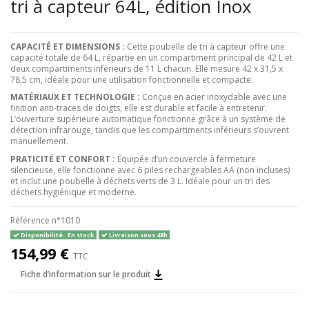
tri à capteur 64L, édition Inox
CAPACITÉ ET DIMENSIONS :
Cette poubelle de tri à capteur offre une
capacité totale de 64 L, répartie en un compartiment principal de 42 L et
deux compartiments inférieurs de 11 L chacun. Elle mesure 42 x 31,5 x
78,5 cm, idéale pour une utilisation fonctionnelle et compacte.
MATÉRIAUX ET TECHNOLOGIE :
Conçue en acier inoxydable avec une
finition anti-traces de doigts, elle est durable et facile à entretenir.
L’ouverture supérieure automatique fonctionne grâce à un système de
détection infrarouge, tandis que les compartiments inférieurs s’ouvrent
manuellement.
PRATICITÉ ET CONFORT :
Équipée d’un couvercle à fermeture
silencieuse, elle fonctionne avec 6 piles rechargeables AA (non incluses)
et inclut une poubelle à déchets verts de 3 L. Idéale pour un tri des
déchets hygiénique et moderne.
Référence
n°1010
Disponibilité : En stock
Livraison sous 48h
154,99 €
TTC
Fiche d’information sur le produit