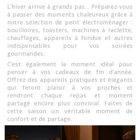
L’hiver arrive à grands pas… Préparez-vous
à passer des moments chaleureux grâce à
notre sélection de petit électroménager :
bouilloires, toasters, machines à raclette,
chauffages, appareils à fondue et autres
indispensables pour vos soirées
gourmandes.
C’est également le moment idéal pour
penser à vos cadeaux de fin d’année.
Offrez des appareils pratiques et élégants
qui feront plaisir à vos proches et
rendront chaque repas et moment
partagé encore plus convivial. Faites de
cette saison un véritable moment de
confort et de partage.