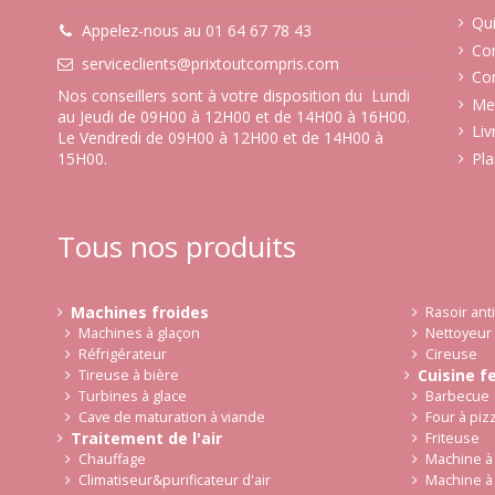
Qu
Appelez-nous au 01 64 67 78 43
Co
serviceclients@prixtoutcompris.com
Con
Nos conseillers sont à votre disposition du Lundi
Men
au Jeudi de 09H00 à 12H00 et de 14H00 à 16H00.
Liv
Le Vendredi de 09H00 à 12H00 et de 14H00 à
15H00.
Pla
Tous nos produits
Machines froides
Rasoir ant
Machines à glaçon
Nettoyeur 
Réfrigérateur
Cireuse
Cuisine f
Tireuse à bière
Turbines à glace
Barbecue
Cave de maturation à viande
Four à piz
Traitement de l'air
Friteuse
Chauffage
Machine à 
Climatiseur&purificateur d'air
Machine à