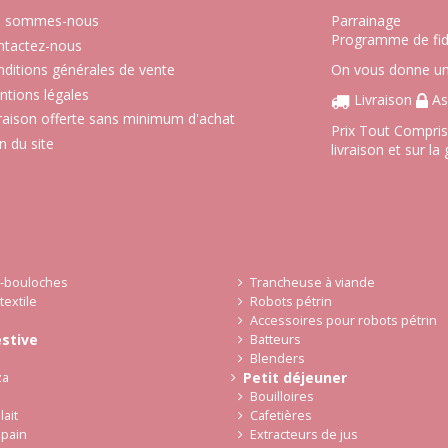
i sommes-nous
Parrainage
Programme de fid
ntactez-nous
ditions générales de vente
On vous donne un 
tions légales
Livraison
As
raison offerte sans minimum d'achat
Prix Tout Compris 
n du site
livraison et sur la
i-bouloches
Trancheuse à viande
textile
Robots pétrin
Accessoires pour robots pétrin
estive
Batteurs
Blenders
Petit déjeuner
za
Bouilloires
lait
Cafetières
 pain
Extracteurs de jus