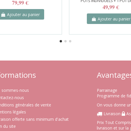
POTS INDIVIDUELS + 1 POT DE
79,99 €
49,99 €
Ajouter au panier
Ajouter au panier
formations
Avantage
i sommes-nous
Parrainage
Programme de fid
ntactez-nous
ditions générales de vente
On vous donne un 
tions légales
Livraison
As
raison offerte sans minimum d'achat
Prix Tout Compris 
n du site
livraison et sur la