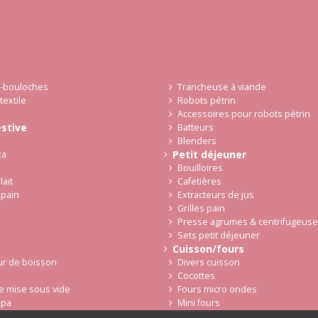
i-bouloches
Trancheuse à viande
textile
Robots pétrin
Accessoires pour robots pétrin
estive
Batteurs
Blenders
Petit déjeuner
za
Bouilloires
lait
Cafetières
 pain
Extracteurs de jus
Grilles pain
Presse agrumes & centrifugeus
Sets petit déjeuner
Cuisson/fours
ur de boisson
Divers cuisson
Cocottes
e mise sous vide
Fours micro ondes
apa
Mini fours
 cuisine
Caves à vin