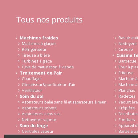
Tous nos produits
Machines froides
Rasoir ant
Machines à glaçon
Nettoyeur 
Réfrigérateur
Cireuse
Cuisine f
Tireuse à bière
Turbines à glace
Barbecue
Cave de maturation à viande
Four à piz
Traitement de l'air
Friteuse
Chauffage
Machine à 
Climatiseur&purificateur d'air
Machine à
Ventilateur
Planchas
Soin du sol
Raclettes
Aspirateurs balai sans fil et aspirateurs à main
Yaourtière
Aspirateurs robots
Crêpière
Aspirateurs sans sac
Distribute
Nettoyeurs vapeur
Fondues
Soin du linge
Appareil d
Centrales vapeur
Barbe à p
Robots de
Fers à repasser-défroisseurs-table chauffante